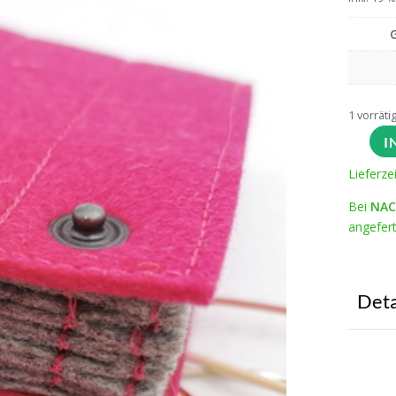
1 vorräti
I
Lieferze
Bei
NAC
angefert
Deta