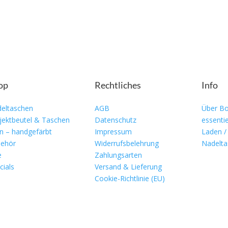
op
Rechtliches
Info
eltaschen
AGB
Über Bo
jektbeutel & Taschen
Datenschutz
essentie
n – handgefärbt
Impressum
Laden /
ehör
Widerrufsbelehrung
Nadelta
e
Zahlungsarten
cials
Versand & Lieferung
Cookie-Richtlinie (EU)