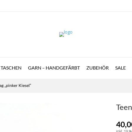
TASCHEN
GARN – HANDGEFÄRBT
ZUBEHÖR
SALE
g „pinker Kiesel“
Teen
40,
inkl. 19 