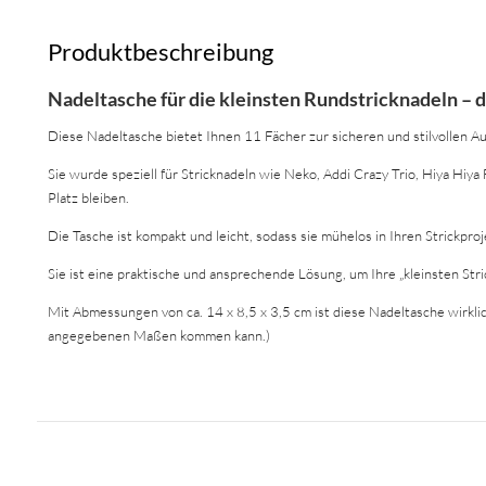
Produktbeschreibung
Nadeltasche für die kleinsten Rundstricknadeln – 
Diese Nadeltasche bietet Ihnen 11 Fächer zur sicheren und stilvollen A
Sie wurde speziell für Stricknadeln wie Neko, Addi Crazy Trio, Hiya Hiya
Platz bleiben.
Die Tasche ist kompakt und leicht, sodass sie mühelos in Ihren Strickproj
Sie ist eine praktische und ansprechende Lösung, um Ihre „kleinsten Str
Mit Abmessungen von ca. 14 x 8,5 x 3,5 cm ist diese Nadeltasche wirkl
angegebenen Maßen kommen kann.)