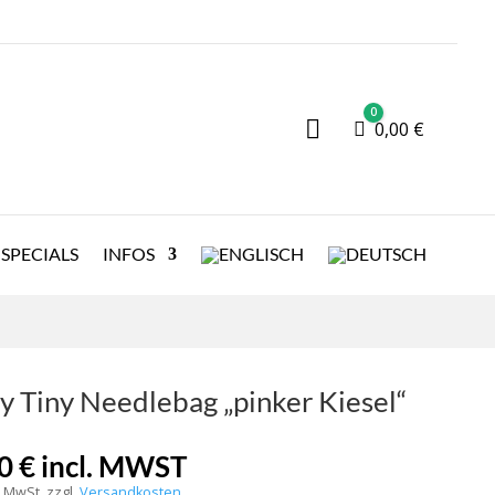
0

Warenkorb
0,00
€
SPECIALS
INFOS
y Tiny Needlebag „pinker Kiesel“
00
€
incl. MWST
% MwSt.
zzgl.
Versandkosten