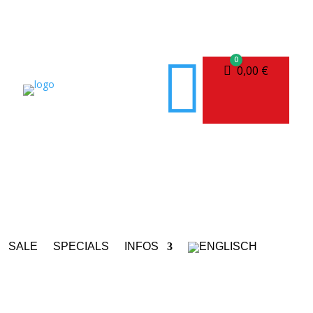

0
Warenkorb
0,00
€
SALE
SPECIALS
INFOS