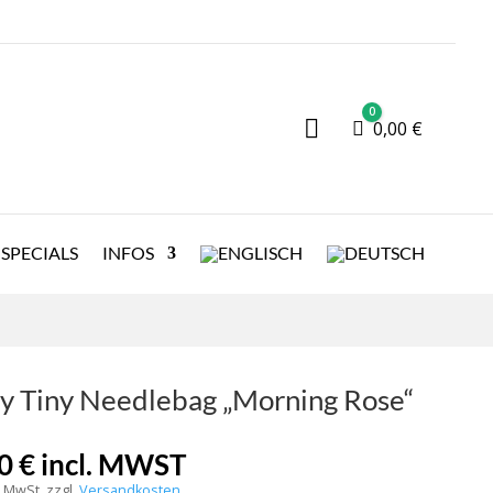
0

Warenkorb
0,00
€
SPECIALS
INFOS
y Tiny Needlebag „Morning Rose“
00
€
incl. MWST
% MwSt.
zzgl.
Versandkosten