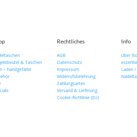
op
Rechtliches
Info
eltaschen
AGB
Über Bo
jektbeutel & Taschen
Datenschutz
essentie
n – handgefärbt
Impressum
Laden /
ehör
Widerrufsbelehrung
Nadelta
e
Zahlungsarten
cials
Versand & Lieferung
Cookie-Richtlinie (EU)