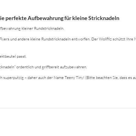
die perfekte Aufbewahrung für kleine Stricknadeln
ufbewahrung kleiner Rundstricknadeln.
 Flyers und andere kleine Rundstricknadeln entworfen. Der Wollfilz schützt Ihre
ektbeutel passt.
icknadeln“ ordentlich und griffbereit aufzubewahren.
ich superputzig – daher auch der Name Teeny Tiny! (Bitte beachten Sie, dass es