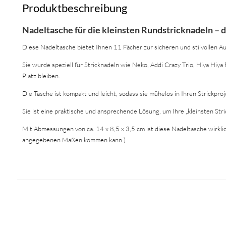
Produktbeschreibung
Nadeltasche für die kleinsten Rundstricknadeln – 
Diese Nadeltasche bietet Ihnen 11 Fächer zur sicheren und stilvollen A
Sie wurde speziell für Stricknadeln wie Neko, Addi Crazy Trio, Hiya Hiya
Platz bleiben.
Die Tasche ist kompakt und leicht, sodass sie mühelos in Ihren Strickproj
Sie ist eine praktische und ansprechende Lösung, um Ihre „kleinsten Str
Mit Abmessungen von ca. 14 x 8,5 x 3,5 cm ist diese Nadeltasche wirkl
angegebenen Maßen kommen kann.)