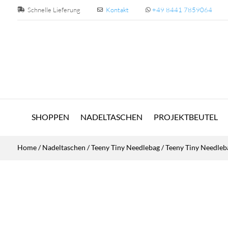
Schnelle Lieferung
Kontakt
+49 8441 7859064
SHOPPEN
NADELTASCHEN
PROJEKTBEUTEL
Home
/
Nadeltaschen
/
Teeny Tiny Needlebag
/ Teeny Tiny Needleb