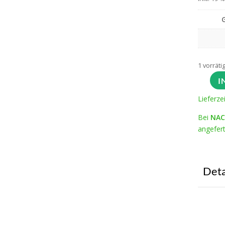
1 vorräti
I
Lieferze
Bei
NAC
angefert
Deta