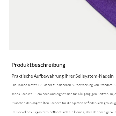
Produktbeschreibung
Praktische Aufbewahrung Ihrer Seilsystem-Nadeln
Die Tasche bietet 12 Fächer zur sicheren Aufbewahrung von Standard-Spi
Jedes Fach ist 11 cm hoch und eignet sich für alle gängigen Spitzen. In 
Zwischen den abgeteilten Fächern für die Spitzen befinden sich großzügi
Im Deckel des Organizers befindet sich ein kleines, aber dennoch geräu