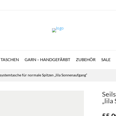
TASCHEN
GARN – HANDGEFÄRBT
ZUBEHÖR
SALE
lsystemtasche für normale Spitzen „lila Sonnenaufgang“
Seil
„lil