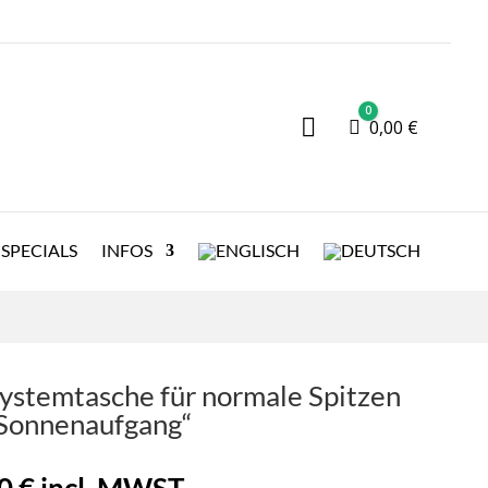
0

Warenkorb
0,00
€
SPECIALS
INFOS
systemtasche für normale Spitzen
a Sonnenaufgang“