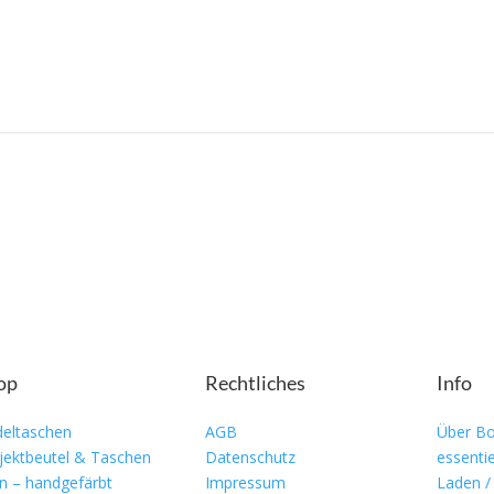
op
Rechtliches
Info
eltaschen
AGB
Über Bo
jektbeutel & Taschen
Datenschutz
essentie
n – handgefärbt
Impressum
Laden /