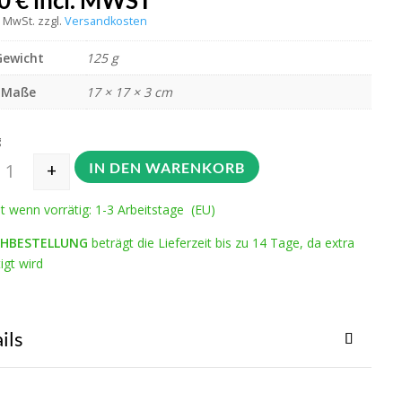
00
€
incl. MWST
% MwSt.
zzgl.
Versandkosten
Gewicht
125 g
Maße
17 × 17 × 3 cm
g
+
IN DEN WARENKORB
Seilsystemtasche für normale Spitzen "lila Sonnenaufgang" Menge
it wenn vorrätig: 1-3 Arbeitstage (EU)
HBESTELLUNG
beträgt die Lieferzeit bis zu 14 Tage, da extra
igt wird
ils