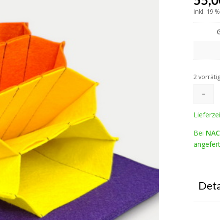
55,
inkl. 19 
2 vorräti
-
Lieferze
Bei
NAC
angefert
Deta