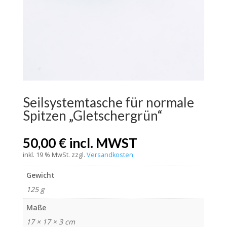
Seilsystemtasche für normale
Spitzen „Gletschergrün“
50,00
€
incl. MWST
inkl. 19 % MwSt.
zzgl.
Versandkosten
Gewicht
125 g
Maße
17 × 17 × 3 cm