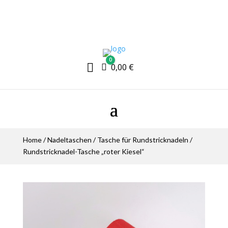
0

Warenkorb
0,00
€
Home
/
Nadeltaschen
/
Tasche für Rundstricknadeln
/
Rundstricknadel-Tasche „roter Kiesel“