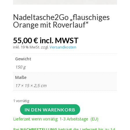
Nadeltasche2Go „flauschiges
Orange mit Roverlauf“
55,00
€
incl. MWST
inkl. 19 % MwSt.
zzgl.
Versandkosten
Gewicht
150 g
Maße
17 × 15 × 2,5 cm
1 vorrätig
IN DEN WARENKORB
Lieferzeit wenn vorrätig: 1-3 Arbeitstage (EU)
Bei
NACHBESTELLUNG
beträgt die Lieferzeit bis zu 14