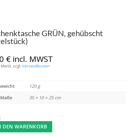
henktasche GRÜN, gehübscht
zelstück)
00
€
incl. MWST
% MwSt.
zzgl.
Versandkosten
Gewicht
120 g
Maße
35 × 10 × 25 cm
g
N DEN WARENKORB