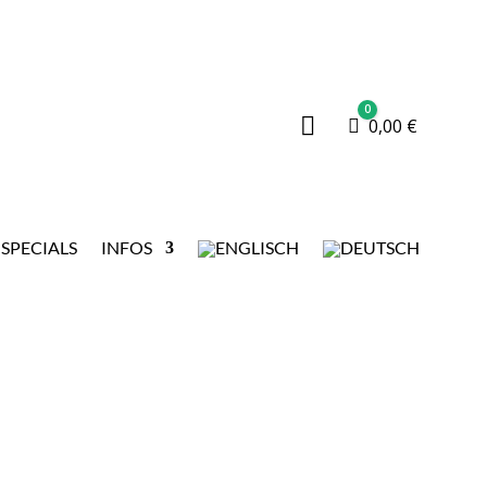
0

Warenkorb
0,00
€
SPECIALS
INFOS