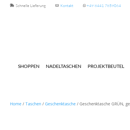
Schnelle Lieferung
Kontakt
+49 8441 7859064
SHOPPEN
NADELTASCHEN
PROJEKTBEUTEL
Home
/
Taschen
/
Geschenktasche
/ Geschenktasche GRÜN, geh