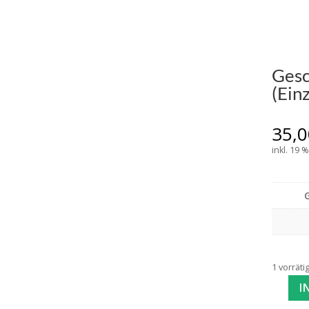
Gesc
(Ein
35,
inkl. 19 
1 vorräti
I