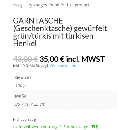
No gallery images found for this product.
GARNTASCHE
(Geschenktasche) gewürfelt
grün/türkis mit türkisen
Henkel
Ursprünglicher
Aktueller
43,00
€
35,00
€
incl. MWST
Preis
Preis
inkl. 19 % MwSt.
zzgl.
Versandkosten
war:
ist:
43,00 €
35,00 €.
Gewicht
120 g
Maße
35 × 10 × 25 cm
Nicht vorrätig
Lieferzeit wenn vorrätig: 1-3 Arbeitstage (EU)