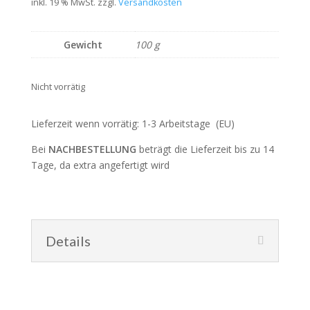
Preis
Preis
inkl. 19 % MwSt.
zzgl.
Versandkosten
war:
ist:
22,00 €
16,00 €.
Gewicht
100 g
Nicht vorrätig
Lieferzeit wenn vorrätig: 1-3 Arbeitstage (EU)
Bei
NACHBESTELLUNG
beträgt die Lieferzeit bis zu 14
Tage, da extra angefertigt wird
Details