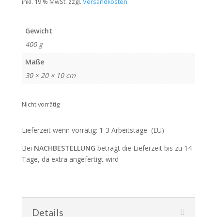
Preis
Preis
inkl. 19 % MwSt.
zzgl.
Versandkosten
war:
ist:
150,00 €
97,50 €.
Gewicht
400 g
Maße
30 × 20 × 10 cm
Nicht vorrätig
Lieferzeit wenn vorrätig: 1-3 Arbeitstage (EU)
Bei
NACHBESTELLUNG
beträgt die Lieferzeit bis zu 14
Tage, da extra angefertigt wird
Details