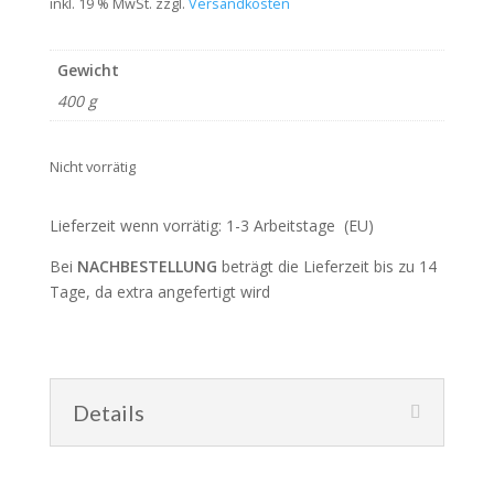
Preis
Preis
inkl. 19 % MwSt.
zzgl.
Versandkosten
war:
ist:
170,00 €
110,50 €.
Gewicht
400 g
Nicht vorrätig
Lieferzeit wenn vorrätig: 1-3 Arbeitstage (EU)
Bei
NACHBESTELLUNG
beträgt die Lieferzeit bis zu 14
Tage, da extra angefertigt wird
Details