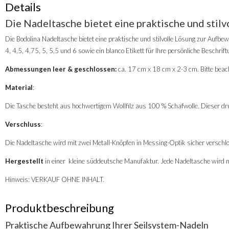
Details
Die Nadeltasche bietet eine praktische und stil
Die Bodolina Nadeltasche bietet eine praktische und stilvolle Lösung zur Aufbewa
4, 4,5, 4,75, 5, 5,5 und 6 sowie ein blanco Etikett für Ihre persönliche Beschrift
Abmessungen leer & geschlossen:
ca. 17 cm x 18 cm x 2-3 cm. Bitte beach
Material
:
Die Tasche besteht aus hochwertigem Wollfilz aus 100 % Schafwolle. Dieser dru
Verschluss
:
Die Nadeltasche wird mit zwei Metall-Knöpfen in Messing-Optik sicher verschl
Hergestellt
in einer kleine süddeutsche Manufaktur. Jede Nadeltasche wird m
Hinweis: VERKAUF OHNE INHALT.
Produktbeschreibung
Praktische Aufbewahrung Ihrer Seilsystem-Nadeln