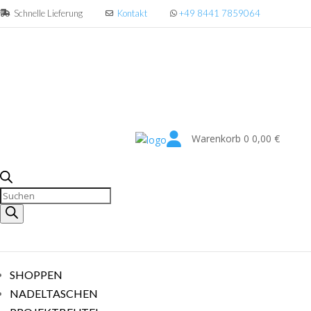
Schnelle Lieferung
Kontakt
+49 8441 7859064

Warenkorb
0
0,00
€
Produkte
suchen
SHOPPEN
NADELTASCHEN