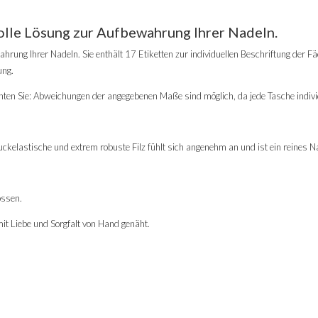
volle Lösung zur Aufbewahrung Ihrer Nadeln.
hrung Ihrer Nadeln. Sie enthält 17 Etiketten zur individuellen Beschriftung der Fä
ung.
ten Sie: Abweichungen der angegebenen Maße sind möglich, da jede Tasche individu
ckelastische und extrem robuste Filz fühlt sich angenehm an und ist ein reines N
ossen.
it Liebe und Sorgfalt von Hand genäht.