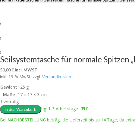
Seilsystemtasche für normale Spitzen 
50,00
€
incl. MWST
inkl. 19 % MwSt.
zzgl.
Versandkosten
Gewicht
125 g
Maße
17 × 17 × 3 cm
1 vorrätig
Lieferzeit wenn vorrätig: 1-3 Arbeitstage (EU)
In den Warenkorb
Bei
NACHBESTELLUNG
beträgt die Lieferzeit bis zu 14 Tage, da extra