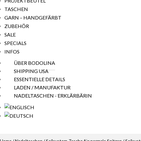
PROJEKTBEUTEL
TASCHEN
GARN – HANDGEFÄRBT
ZUBEHÖR
SALE
SPECIALS
INFOS
ÜBER BODOLINA
SHIPPING USA
ESSENTIELLE DETAILS
LADEN / MANUFAKTUR
NADELTASCHEN - ERKLÄRBÄRIN
Home
/
Nadeltaschen
/
Seilsystem-Tasche für normale Spitzen
/ Seilsys