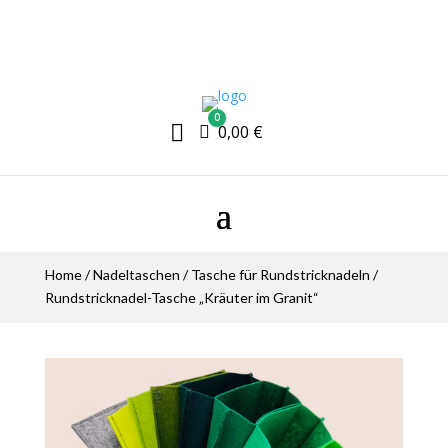
0

Warenkorb
0,00
€
Home
/
Nadeltaschen
/
Tasche für Rundstricknadeln
/
Rundstricknadel-Tasche „Kräuter im Granit“