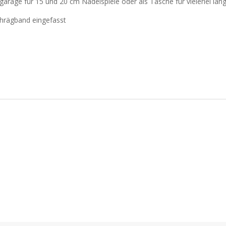
lgarage für 15 und 20 cm Nadelspiele oder als Tasche für vielerlei län
chrägband eingefasst