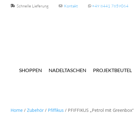
Schnelle Lieferung
Kontakt
+49 8441 7859064
SHOPPEN
NADELTASCHEN
PROJEKTBEUTEL
Home
/
Zubehör
/
Pfiffikus
/ PFIFFIKUS „Petrol mit Greenbox“