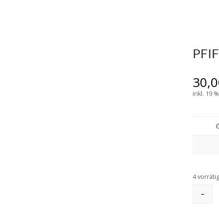
PFIF
30,
inkl. 19 
4 vorräti
-