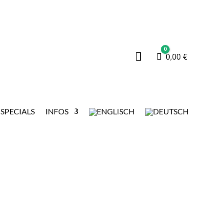
0

Warenkorb
0,00
€
SPECIALS
INFOS