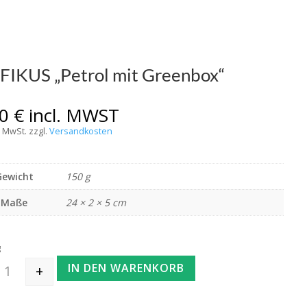
FIKUS „Petrol mit Greenbox“
00
€
incl. MWST
% MwSt.
zzgl.
Versandkosten
Gewicht
150 g
Maße
24 × 2 × 5 cm
g
IN DEN WARENKORB
+
PFIFFIKUS "Petrol mit Greenbox" Menge