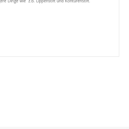
gere Dinge wie z.B. Lippenstift und Konturenstift.