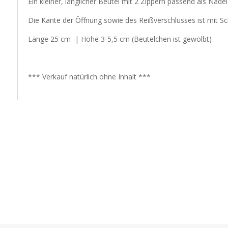
Ein kleiner, länglicher Beutel mit 2 Zippern passend als Nade
Die Kante der Öffnung sowie des Reißverschlusses ist mit S
Länge 25 cm | Höhe 3-5,5 cm (Beutelchen ist gewölbt)
*** Verkauf natürlich ohne Inhalt ***