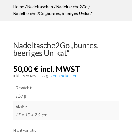
Home
/
Nadeltaschen
/
Nadeltasche2Go
/
Nadeltasche2Go „buntes, beeriges Unikat“
Nadeltasche2Go „buntes,
beeriges Unikat“
50,00
€
incl. MWST
inkl. 19 % MwSt.
zzgl.
Versandkosten
Gewicht
120 g
Maße
17 × 15 × 2,5 cm
Nicht vorrätig