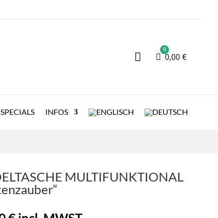
0

Warenkorb
0,00
€
SPECIALS
INFOS
ELTASCHE MULTIFUNKTIONAL
tenzauber“