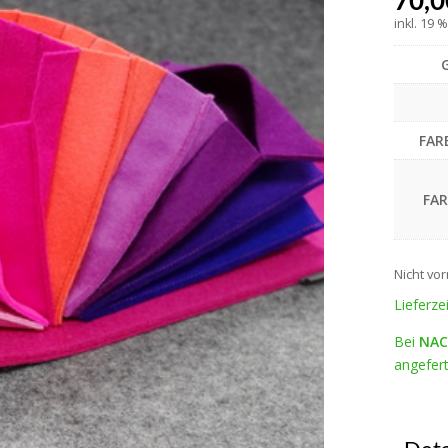
70,
inkl. 19 
FAR
FA
Nicht vor
Lieferze
Bei
NAC
angefert