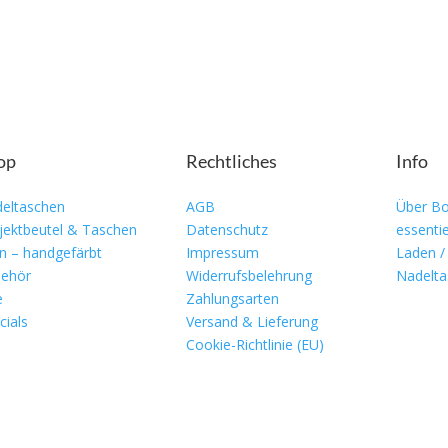
op
Rechtliches
Info
eltaschen
AGB
Über Bo
jektbeutel & Taschen
Datenschutz
essentie
n – handgefärbt
Impressum
Laden /
ehör
Widerrufsbelehrung
Nadelta
e
Zahlungsarten
cials
Versand & Lieferung
Cookie-Richtlinie (EU)