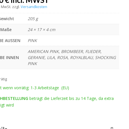
00
€
incl. MWST
% MwSt.
zzgl.
Versandkosten
Gewicht
205 g
Maße
24 × 17 × 4 cm
BE AUSSEN
PINK
AMERICAN PINK, BROMBEER, FLIEDER,
RBE INNEN
GERANIE, LILA, ROSA, ROYALBLAU, SHOCKING
PINK
rätig
it wenn vorrätig: 1-3 Arbeitstage (EU)
HBESTELLUNG
beträgt die Lieferzeit bis zu 14 Tage, da extra
igt wird