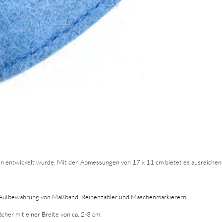
eln entwickelt wurde. Mit den Abmessungen von 17 x 11 cm bietet es ausreichend P
zur Aufbewahrung von Maßband, Reihenzähler und Maschenmarkierern.
cher mit einer Breite von ca. 2-3 cm.