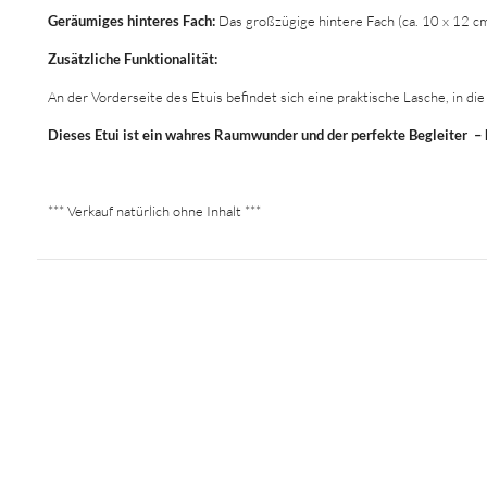
Geräumiges hinteres Fach:
Das großzügige hintere Fach (ca. 10 x 12 cm
Zusätzliche Funktionalität:
An der Vorderseite des Etuis befindet sich eine praktische Lasche, in d
Dieses Etui ist ein wahres Raumwunder und der perfekte Begleiter – k
*** Verkauf natürlich ohne Inhalt ***