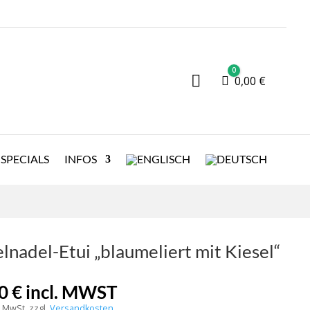
0

Warenkorb
0,00
€
SPECIALS
INFOS
lnadel-Etui „blaumeliert mit Kiesel“
00
€
incl. MWST
% MwSt.
zzgl.
Versandkosten