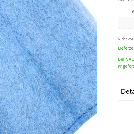
Nicht vor
Lieferze
Bei
NAC
angefert
Deta