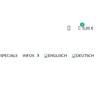
0

Warenkorb
0,00
€
SPECIALS
INFOS