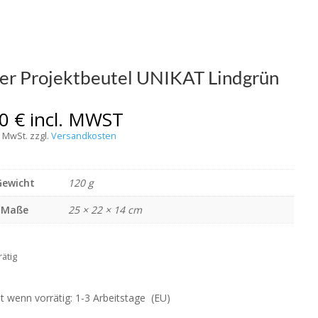
er Projektbeutel UNIKAT Lindgrün
00
€
incl. MWST
% MwSt.
zzgl.
Versandkosten
Gewicht
120 g
Maße
25 × 22 × 14 cm
rätig
it wenn vorrätig: 1-3 Arbeitstage (EU)