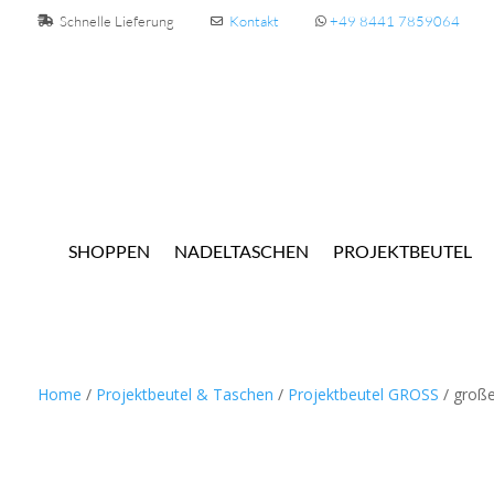
Schnelle Lieferung
Kontakt
+49 8441 7859064
SHOPPEN
NADELTASCHEN
PROJEKTBEUTEL
Home
/
Projektbeutel & Taschen
/
Projektbeutel GROSS
/ groß