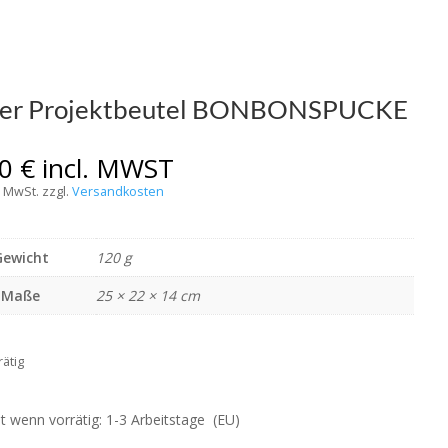
ßer Projektbeutel BONBONSPUCKE
00
€
incl. MWST
% MwSt.
zzgl.
Versandkosten
Gewicht
120 g
Maße
25 × 22 × 14 cm
rätig
it wenn vorrätig: 1-3 Arbeitstage (EU)