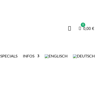
0

Warenkorb
0,00
€
SPECIALS
INFOS