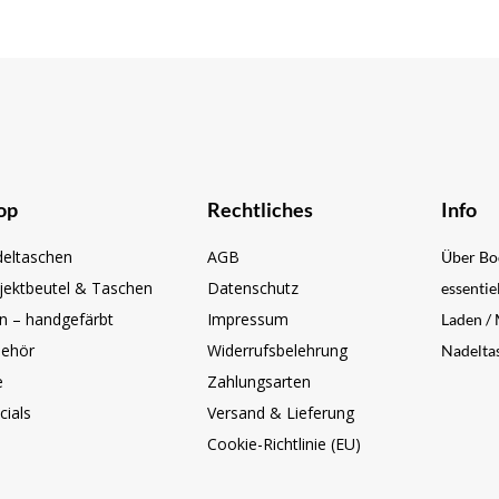
op
Rechtliches
Info
eltaschen
AGB
Über Bo
jektbeutel & Taschen
Datenschutz
essentie
n – handgefärbt
Impressum
Laden /
ehör
Widerrufsbelehrung
Nadeltas
e
Zahlungsarten
cials
Versand & Lieferung
Cookie-Richtlinie (EU)