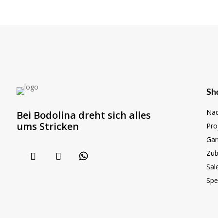
Sh
Nad
Bei Bodolina dreht sich alles
ums Stricken
Pro
Gar
Zub
Sal
Spe