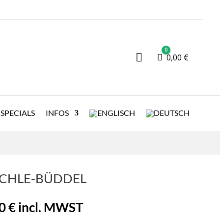
0

Warenkorb
0,00
€
SPECIALS
INFOS
CHLE-BÜDDEL
00
€
incl. MWST