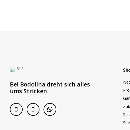
Sh
Nad
Bei Bodolina dreht sich alles
ums Stricken
Pro
Gar
Zub
Sal
Spe