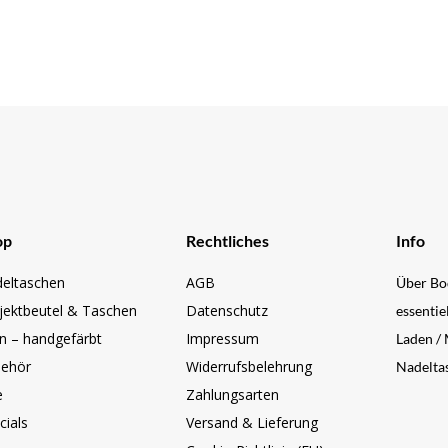
op
Rechtliches
Info
eltaschen
AGB
Über Bo
jektbeutel & Taschen
Datenschutz
essentie
n – handgefärbt
Impressum
Laden /
ehör
Widerrufsbelehrung
Nadeltas
e
Zahlungsarten
cials
Versand & Lieferung