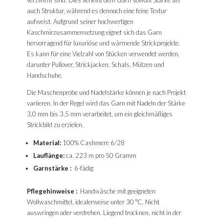
verzwirnt sind. Dies verleiht dem Garn sowohl Stärke als
auch Struktur, während es dennoch eine feine Textur
aufweist. Aufgrund seiner hochwertigen
Kaschmirzusammensetzung eignet sich das Garn
hervorragend für luxuriöse und wärmende Strickprojekte.
Es kann für eine Vielzahl von Stücken verwendet werden,
darunter Pullover, Strickjacken, Schals, Mützen und
Handschuhe.
Die Maschenprobe und Nadelstärke können je nach Projekt
variieren. In der Regel wird das Garn mit Nadeln der Stärke
3,0 mm bis 3,5 mm verarbeitet, um ein gleichmäßiges
Strickbild zu erzielen.
Material:
100% Cashmere 6/28
Lauflänge:
ca. 223 m pro 50 Gramm
Garnstärke
:
6-fädig
Pflegehinweise
:
Handwäsche mit geeigneten
Wollwaschmittel, idealerweise unter 30 °C. Nicht
auswringen oder verdrehen. Liegend trocknen, nicht in der