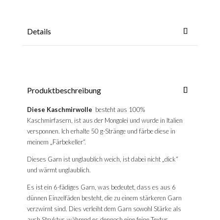
Details
Produktbeschreibung
Diese Kaschmirwolle
besteht aus 100%
Kaschmirfasern, ist aus der Mongolei und wurde in Italien
versponnen. Ich erhalte 50 g-Stränge und färbe diese in
meinem „Färbekeller“.
Dieses Garn ist unglaublich weich, ist dabei nicht „dick“
und wärmt unglaublich.
Es ist ein 6-fädiges Garn, was bedeutet, dass es aus 6
dünnen Einzelfäden besteht, die zu einem stärkeren Garn
verzwirnt sind. Dies verleiht dem Garn sowohl Stärke als
auch Struktur, während es dennoch eine feine Textur