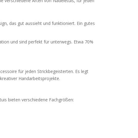
viele verschiedene Arten von Nadeletuis, für jeden
n, das gut aussieht und funktioniert. Ein gutes
sation und sind perfekt für unterwegs. Etwa 70%
essoire für jeden Strickbegeisterten. Es legt
 kreativer Handarbeitsprojekte.
etuis bieten verschiedene Fachgrößen: