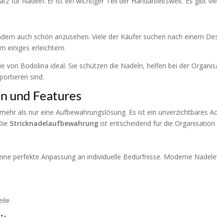
atz für Nadeln. Er ist ein wichtiger Teil der Handarbeitswelt. Es gibt 
ndern auch schön anzusehen. Viele der Käufer suchen nach einem Desig
um einiges erleichtern.
ie von Bodolina ideal. Sie schützen die Nadeln, helfen bei der Organi
portieren sind.
en und Features
 mehr als nur eine Aufbewahrungslösung. Es ist ein unverzichtbares Acc
 Die
Stricknadelaufbewahrung
ist entscheidend für die Organisation
ht eine perfekte Anpassung an individuelle Bedürfnisse. Moderne Nadel
eile