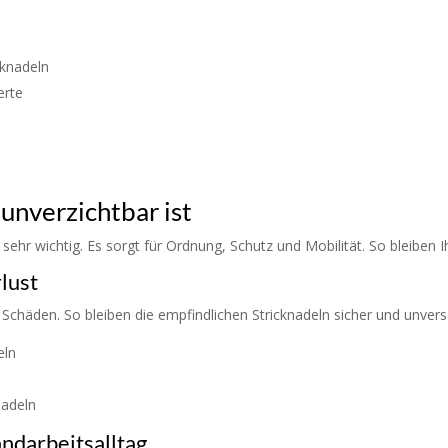
cknadeln
erte
unverzichtbar ist
e sehr wichtig. Es sorgt für Ordnung, Schutz und Mobilität. So bleiben I
lust
r Schäden. So bleiben die empfindlichen Stricknadeln sicher und unvers
eln
Nadeln
ndarbeitsalltag