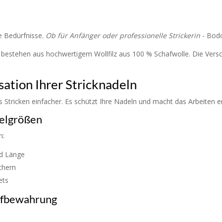
he Bedürfnisse.
Ob für Anfänger oder professionelle Strickerin
- Bodo
 Sie bestehen aus hochwertigem Wollfilz aus 100 % Schafwolle. Die Ver
sation Ihrer Stricknadeln
Stricken einfacher. Es schützt Ihre Nadeln und macht das Arbeiten e
delgrößen
n:
nd Länge
chern
ets
Aufbewahrung