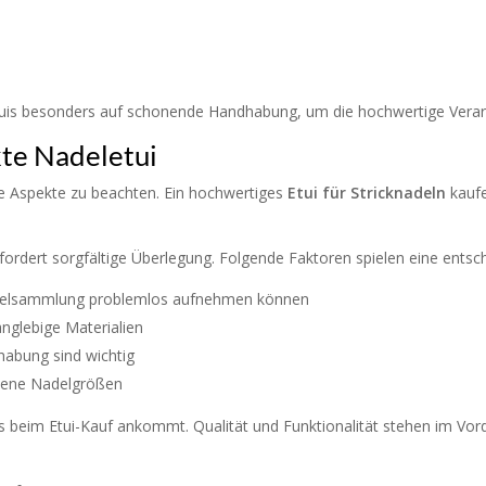
tuis besonders auf schonende Handhabung, um die hochwertige Verarb
kte Nadeletui
ige Aspekte zu beachten. Ein hochwertiges
E
tui für Stricknadeln
kaufe
fordert sorgfältige Überlegung. Folgende Faktoren spielen eine entsc
Nadelsammlung problemlos aufnehmen können
anglebige Materialien
habung sind wichtig
edene Nadelgrößen
s beim Etui-Kauf ankommt. Qualität und Funktionalität stehen im Vorde