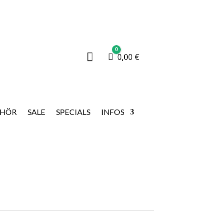
0

Warenkorb
0,00
€
EHÖR
SALE
SPECIALS
INFOS